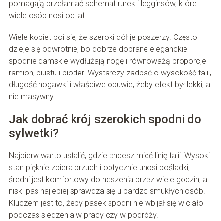
pomagają przełamać schemat rurek i legginsów, które
wiele osób nosi od lat.
Wiele kobiet boi się, że szeroki dół je poszerzy. Często
dzieje się odwrotnie, bo dobrze dobrane eleganckie
spodnie damskie wydłużają nogę i równoważą proporcje
ramion, biustu i bioder. Wystarczy zadbać o wysokość talii,
długość nogawki i właściwe obuwie, żeby efekt był lekki, a
nie masywny.
Jak dobrać krój szerokich spodni do
sylwetki?
Najpierw warto ustalić, gdzie chcesz mieć linię talii. Wysoki
stan pięknie zbiera brzuch i optycznie unosi pośladki,
średni jest komfortowy do noszenia przez wiele godzin, a
niski pas najlepiej sprawdza się u bardzo smukłych osób.
Kluczem jest to, żeby pasek spodni nie wbijał się w ciało
podczas siedzenia w pracy czy w podróży.