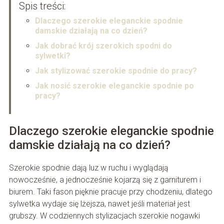
Spis treści:
Dlaczego szerokie eleganckie spodnie
damskie działają na co dzień?
Jak dobrać krój szerokich spodni do
sylwetki?
Jak stylizować szerokie spodnie do pracy?
Jak nosić szerokie eleganckie spodnie po
pracy?
Dlaczego szerokie eleganckie spodnie
damskie działają na co dzień?
Szerokie spodnie dają luz w ruchu i wyglądają
nowocześnie, a jednocześnie kojarzą się z garniturem i
biurem. Taki fason pięknie pracuje przy chodzeniu, dlatego
sylwetka wydaje się lżejsza, nawet jeśli materiał jest
grubszy. W codziennych stylizacjach szerokie nogawki