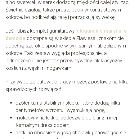
albo sweterek w serek dodadzą miękkości całej stylizacji.
Świetnie działają także proste paski w kontrastowym
kolorze, bo podkreślają talię i porządkują sylwetkę.
Jeśli lubisz komplet garniturowy,
eleganckie marynarki
damskie
dostępne są w sklepie Flawless i znakomicie
dopełnią szerokie spodnie w tym samym lub zbliżonym
kolorze. Taki zestaw wygląda profesjonalnie, a
jednocześnie nie jest tak przewidywalny jak klasyczny
kostium z wąskimi nogawkami.
Przy wyborze butów do pracy możesz postawić na kilka
sprawdzonych rozwiązań:
czółenka na stabilnym słupku, które dodają kilku
centymetrów wzrostu i wysmuklają nogę,
mokasyny na lekkiej podeszwie do biur z mniej
formalnym dress codem,
botki na obcasie z wąską cholewką chowającą się