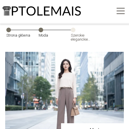
Strona główna
Moda
Szerokie
eleganckie
spodnie
damskie – jak je
stylizować na co
dzień i do pracy?