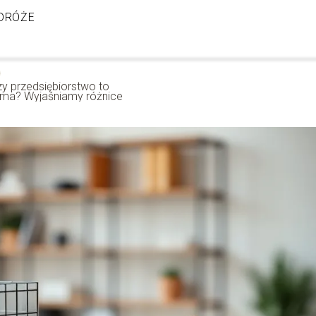
DRÓŻE
zy przedsiębiorstwo to
irma? Wyjaśniamy różnice