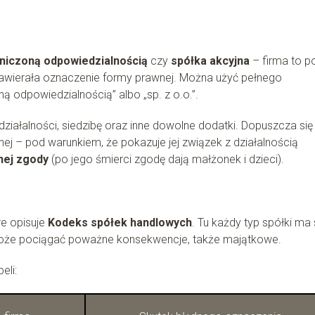
niczoną odpowiedzialnością
czy
spółka akcyjna
– firma to p
awierała oznaczenie formy prawnej. Można użyć pełnego
ną odpowiedzialnością” albo „sp. z o.o.”.
ałalności, siedzibę oraz inne dowolne dodatki. Dopuszcza się
j – pod warunkiem, że pokazuje jej związek z działalnością
nej zgody
(po jego śmierci zgodę dają małżonek i dzieci).
re opisuje
Kodeks spółek handlowych
. Tu każdy typ spółki ma
może pociągać poważne konsekwencje, także majątkowe.
eli: