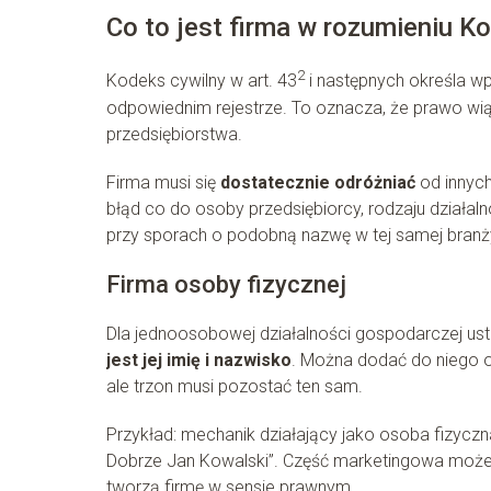
Co to jest firma w rozumieniu K
2
Kodeks cywilny w art. 43
i następnych określa w
odpowiednim rejestrze. To oznacza, że prawo wiąż
przedsiębiorstwa.
Firma musi się
dostatecznie odróżniać
od innyc
błąd co do osoby przedsiębiorcy, rodzaju działal
przy sporach o podobną nazwę w tej samej branż
Firma osoby fizycznej
Dla jednoosobowej działalności gospodarczej u
jest jej imię i nazwisko
. Można dodać do niego ok
ale trzon musi pozostać ten sam.
Przykład: mechanik działający jako osoba fizy
Dobrze Jan Kowalski”. Część marketingowa może s
tworzą firmę w sensie prawnym.