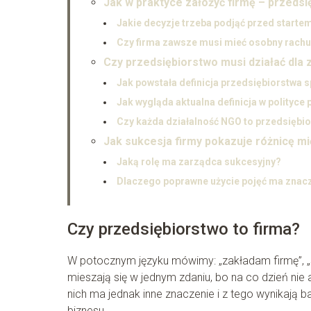
Jak w praktyce założyć firmę – przeds
Jakie decyzje trzeba podjąć przed starte
Czy firma zawsze musi mieć osobny rach
Czy przedsiębiorstwo musi działać dla
Jak powstała definicja przedsiębiorstwa
Jak wygląda aktualna definicja w polityce 
Czy każda działalność NGO to przedsiębi
Jak sukcesja firmy pokazuje różnicę m
Jaką rolę ma zarządca sukcesyjny?
Dlaczego poprawne użycie pojęć ma znacz
Czy przedsiębiorstwo to firma?
W potocznym języku mówimy: „zakładam firmę”, „sp
mieszają się w jednym zdaniu, bo na co dzień nie
nich ma jednak inne znaczenie i z tego wynikają 
biznesu.