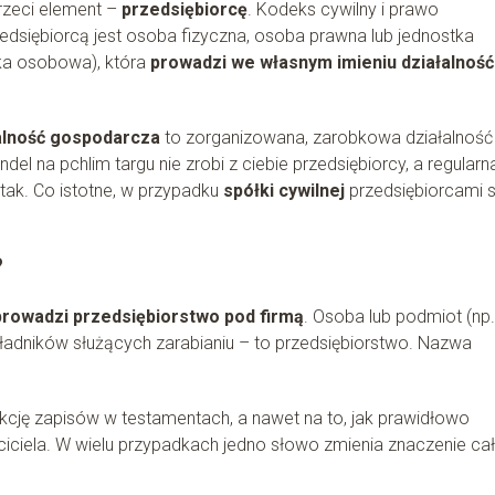
trzeci element –
przedsiębiorcę
. Kodeks cywilny i prawo
edsiębiorcą jest osoba fizyczna, osoba prawna lub jednostka
ka osobowa), która
prowadzi we własnym imieniu działalność
alność gospodarcza
to zorganizowana, zarobkowa działalność
l na pchlim targu nie zrobi z ciebie przedsiębiorcy, a regularn
tak. Co istotne, w przypadku
spółki cywilnej
przedsiębiorcami s
?
prowadzi przedsiębiorstwo pod firmą
. Osoba lub podmiot (np.
składników służących zarabianiu – to przedsiębiorstwo. Nazwa
kcję zapisów w testamentach, a nawet na to, jak prawidłowo
ciciela. W wielu przypadkach jedno słowo zmienia znaczenie ca