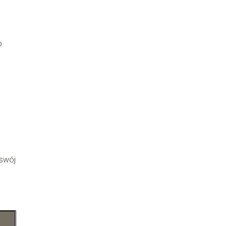
o
 swój