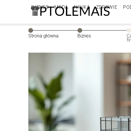
BIZNES
MODA
NAUKA
ZDROWIE
PO
Strona główna
Biznes
C
f