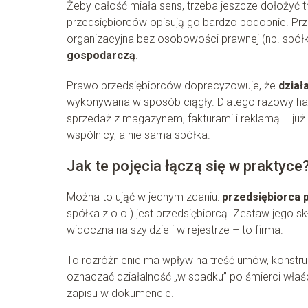
Żeby całość miała sens, trzeba jeszcze dołożyć 
przedsiębiorców opisują go bardzo podobnie. Prz
organizacyjna bez osobowości prawnej (np. spół
gospodarczą
.
Prawo przedsiębiorców doprecyzowuje, że
dział
wykonywana w sposób ciągły. Dlatego razowy hande
sprzedaż z magazynem, fakturami i reklamą – już 
wspólnicy, a nie sama spółka.
Jak te pojęcia łączą się w praktyce
Można to ująć w jednym zdaniu:
przedsiębiorca 
spółka z o.o.) jest przedsiębiorcą. Zestaw jego 
widoczna na szyldzie i w rejestrze – to firma.
To rozróżnienie ma wpływ na treść umów, konstru
oznaczać działalność „w spadku” po śmierci właś
zapisu w dokumencie.