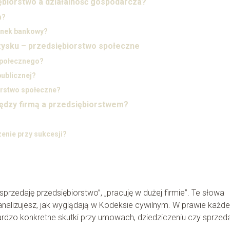
iębiorstwo a działalność gospodarcza?
m?
unek bankowy?
 zysku – przedsiębiorstwo społeczne
 społecznego?
publicznej?
orstwo społeczne?
iędzy firmą a przedsiębiorstwem?
enie przy sukcesji?
rzedaję przedsiębiorstwo”, „pracuję w dużej firmie”. Te słowa
 analizujesz, jak wyglądają w Kodeksie cywilnym. W prawie każde
bardzo konkretne skutki przy umowach, dziedziczeniu czy sprzed