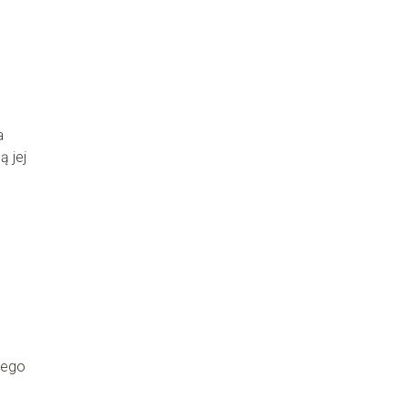
a
ą jej
łego