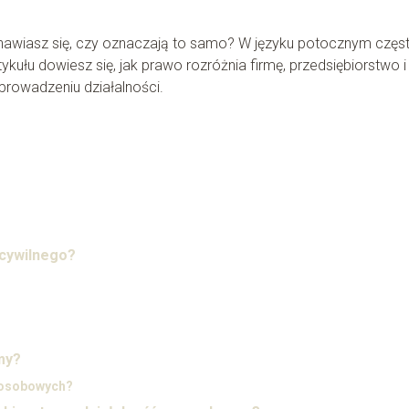
nawiasz się, czy oznaczają to samo? W języku potocznym częst
tykułu dowiesz się, jak prawo rozróżnia firmę, przedsiębiorstwo i
prowadzeniu działalności.
 cywilnego?
my?
i osobowych?