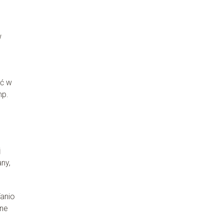
w
ać w
np.
j
ny,
anio
one