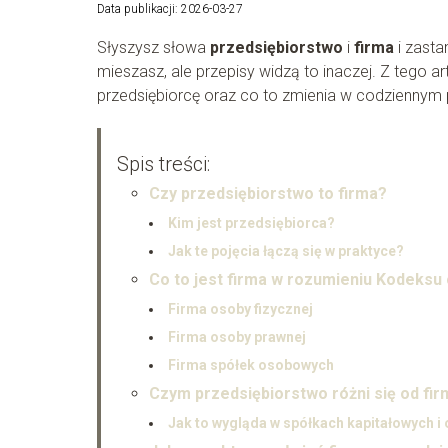
Data publikacji: 2026-03-27
Słyszysz słowa
przedsiębiorstwo
i
firma
i zasta
mieszasz, ale przepisy widzą to inaczej. Z tego ar
przedsiębiorcę oraz co to zmienia w codziennym 
Spis treści:
Czy przedsiębiorstwo to firma?
Kim jest przedsiębiorca?
Jak te pojęcia łączą się w praktyce?
Co to jest firma w rozumieniu Kodeksu
Firma osoby fizycznej
Firma osoby prawnej
Firma spółek osobowych
Czym przedsiębiorstwo różni się od fir
Jak to wygląda w spółkach kapitałowych 