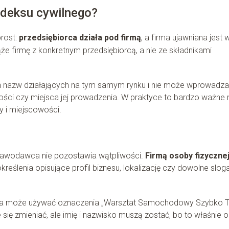
odeksu cywilnego?
prost:
przedsiębiorca działa pod firmą
, a firma ujawniana jest 
e firmę z konkretnym przedsiębiorcą, a nie ze składnikami
h nazw działających na tym samym rynku i nie może wprowadz
ności czy miejsca jej prowadzenia. W praktyce to bardzo ważne 
y i miejscowości.
stawodawca nie pozostawia wątpliwości.
Firmą osoby fizyczne
reślenia opisujące profil biznesu, lokalizację czy dowolne sloga
czna może używać oznaczenia „Warsztat Samochodowy Szybko T
ię zmieniać, ale imię i nazwisko muszą zostać, bo to właśnie 